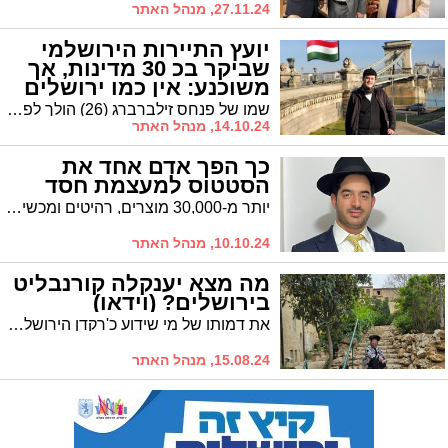
27.11.24, מנהל האתר
יועץ התיירות הירושלמי
שביקר בכ 30 מדינות, אך
משוכנע: אין כמו ירושלים
שמו של פנחס זילברברג (26) הולך לפניו בזכות היותו יועץ תיירות ייחודי מסוגו, כשאת הידע הוא רכש בעצמו: הוא 'חרש' עשרות מדינות כשהוא רוכש ידע מדהים על כל מדינה בה ביקר, כשאת הידע הוא חולק עם לקוחותיו. ועדיין, אחרי שביקר בארבע יבשות ובכמעט 30 מדינות, הוא משוכנע: אין מקום טוב יותר מאשר ירושלים * סיפורים ירושלמים / פרק 5
14.10.24, מנהל האתר
כך הפך אדם אחד את
הסטטוס למעצמת חסד
יותר מ-30,000 מוצרים, רהיטים ומכשירי חשמל, עברו תחת ידיו והגיעו לנצרכים בשנה האחרונה והיד עוד נטויה. "אין לי סיפוק יותר מלעשות חסד עם יהודי, בעיקר אם הוא אינו מכיר אותי", זהו המוטו של איש החסד דניאל אשוש שהפך מזמן לאגדה | כך הופכים את הסטטוס למעצמת חסד שמגיעה להיקפים בלתי נתפסים
10.10.24, מנהל האתר
מה מצא יענקלה קורנבליט
בירושלים? (וידאו)
את דמותו של מי שידוע כ'רקדן הירושלמי' אין כמעט מי שלא מכיר. אך תופתעו לגלות מהי הפינה שאהובה על יענקלה קורנבליט, מי שדמותו מזוהה היום יותר מתמיד עם העיר ירושלים, ועל איזה אתר הוא ממליץ לבקר ולא לוותר * "סיפורים ירושלמים" / פרק 4
15.08.24, מנהל האתר