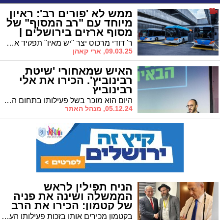
ממש לא 'פורים רב': ראיון
מיוחד עם "רב המסוף" של
מסוף ארזים בירושלים |
צפו בפנינת החמד
ר' דודי מרכוס יצר "יש מאין" תפקיד אחראי ומיוחד במסוף ארזים של התחבורה הציבורית בירושלים | בראיון עמו הוא מתאר פנינה מיוחדת שמהווה אתנחתא רוחנית לנוסעים | "רב כארז"
09.03.25, ארי קאהן
האיש שמאחורי 'שיטת
רבינוביץ'. הכירו את אלי
רבינוביץ
היום הוא מוכר בשל פעילותו בתחום הפיננסים, אך מה שלא ידעתם על אלי רבינוביץ הוא שאת תפקידו בעולם הבנקאות הוא התחיל בזכות הטלפון השבועי, הבלתי מתפשר, שאותו עשה למנהל בנק ירושלים. מאז הוא טיפס בתחום וכיום הוא עומד בראשה של חברת ליווי וייעוץ פיננסי בשם, 'מימונדלן'. אבל אם תחפשו לפגוש אותו, סיכויים טובים שתפגשו אותו דווקא בכותל // סיפורים ירושלמים – פרק 8
05.12.24, מנהל האתר
הניח תפילין לראש
הממשלה ושינה את פניה
של קטמון: הכירו את הרב
זיו אור
בקטמון מכירים אותו בזכות פעילותו העניפה שחורגת הרבה מעבר לתחומי השכונה הוותיקה. ב'בית חב"ד' הוא מנצח על פעילות שכוללת הפצת תורה וחסידות, לצד מיזמי חסד בהיקף עצום. אך הרב זיו אור סבור שהוא רק בתחילת הדרך // סיפורים ירושלמים * פרק 7