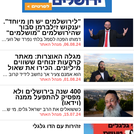
"לירושלמים יש חן מיוחד".
יענקוש זילברמן סבור
שהירושלמים "מושלמים"
דמותו הפכה לסמל בלתי נפרד של העיר, כשבאמצעות שיעוריו המועברים בעיקר ברשת הוא מצליח להחדיר בקרב רבים שמחה ואמונה * אבל הפעם יעקב ("יענקוש") זילברמן, איש ירושלים (8 דורות, עם הפסקה באמצע של כמה שנים באוקראינה) מספר על מה שמייחד את העיר ירושלים בעיניו // סיפורים ירושלמיים * פרק 3
06.08.24, מנהל האתר
מגלה האוצרות: מאתר
קרקעות זנוחים ששווים
מיליונים. הכירו את שאול
סגל
הוא אמנם צעיר אך נחשב לידיד קרוב של כרישי הנדל"ן הגדולים, ובכלל, הוא מומחה ב'לחבר שמים לארץ' || שאול סגל, איש ירושלים, נחשב היום לכוכב העולה בתחום עסקי הקרקעות, כשלאיש אין מושג כיצד הצליח לרכוש את אמונם של בעלי קרקעות מניבים שנותנים בו את אמונם || מה למד מנריה אליוף, בעליו של 'שביל התפוזים', ומה הוא היסוד שרכש מרבו רבי מיילך בידרמן? * "סיפורים ירושלמים" // פרק 2
01.08.24, מנהל האתר
400 שנה בירושלים ולא
מפסיק להתפעל ממנה
(וידאו)
כששואלים את הרב ישראל גליס, מי ששמו מתחבר לירושלים יותר מכל, כמה שנים הוא מתגורר בירושלים – תשובתו היא 400 וכבר תבינו למה * ואיזו ברכה פלאית קיבל הרב גליס מרבם של יהודי גיאורגיה? // סיפורים ירושלמים * פרק ראשון
15.07.24, מנהל האתר
זהירות עם הדו גלגלי