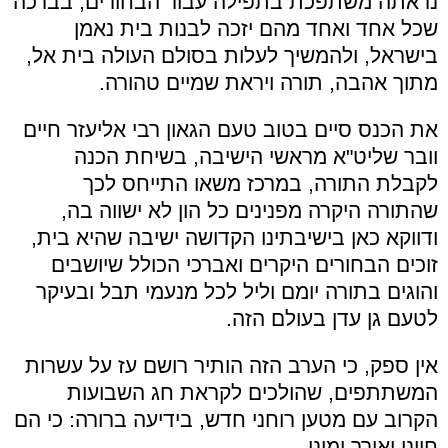
נראתה משתפכת בתפילה עבור הבחורים, בברכה
שכל אחד ואחד מהם יזכה לבנות בית נאמן
בישראל, ולהמשיך לעלות בסולם העולה בית אל,
מתוך אהבה, תורה ויראת שמיים טהורה.
את הכנס סיים בטוב טעם הגאון רבי אליעזר חיים
וובר שליט"א מראשי הישיבה, בשיחת הכנה
לקבלת התורה, במרכז משאו התייחס לכך
שהתורה היקרה מפנינים כל הון לא ישווה בה,
ודווקא כאן בישיבתינו הקדושה ישיבה שהיא בית,
זוכים הבחורים היקרים ואברכי הכולל שיושבים
והוגים בתורה יומם וליל לכל מנעמי תבל ובעיקר
לטעם גן עדן בעולם הזה.
אין ספק, כי הערב הזה הותיר רושם עז על עשרות
המשתתפים, שהולכים לקראת חג השבועות
הקרוב עם מטען רוחני חדש, בידיעה ברורה: כי הם
חיינו ואורך ימינו.