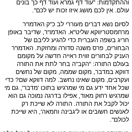
וההתקדמות: "עוד דף גמרא ועוד דף כך בונים
עולם. אין לכם מושג איזו זכות יש לכם".
לסיום נשא דברים מעוררי לב כ"ק האדמו"ר
מרחמסטריווקא שליט"א. האדמו"ר, שדיבר באופן
חריג בשפה העברית כדי להגיע לליבם של
הבחורים, פרס משנה סדורה ומחזקת. האדמו"ר
העניק לבחורים זווית ראייה חדשה על מקומם
בעולם התורה: "הקב"ה בחר לתת את התורה
דווקא במדבר, מקום שממה, מקום של נחשים
ועקרבים, מקום שאינו נחשב. למה דווקא שם? כדי
שכל אחד ידע גם מי שמרגיש בתוכו 'מדבר', גם מי
שמרגיש רחוק מאוד, אפילו בדרגה נמוכה גם הוא
יכול לקבל את התורה. התורה לא שייכת רק
לאנשים חשובים או ל'גבינה וחמאה', היא שייכת
לכולם".