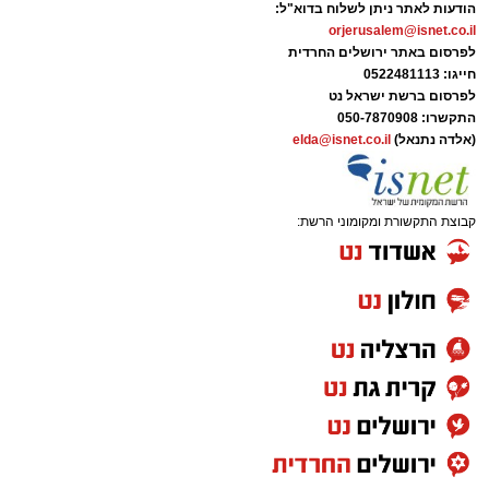
מערכת האתר / 19:38 02.08.26
הודעות לאתר ניתן לשלוח בדוא"ל:
orjerusalem@isnet.co.il
לפרסום באתר ירושלים החרדית
חייגו: 0522481113
לפרסום ברשת ישראל נט
התקשרו:
050-7870908
(אלדה נתנאל)
elda@isnet.co.il
תגים:
משטרה
,
הכותל המערבי
,
ירושלים
מחר, יום שני (3.8.26), בין השעות 17:00
קבוצת התקשורת ומקומוני הרשת:
ל-21:00, יתקיים מעמד מרגש של הכנסת ספר
תורה לילדי ישראל ברחבת הכותל המערבי.
באירוע הצפוי להביא אליו חוגגים רבים, ייקחו חלק
משפחות, ילדים והמוני בית ישראל שיציינו את
המעמד החגיגי.
לקראת האירוע, מחוז ירושלים של משטרת ישראל
השלים את היערכותו המבצעית. שוטרי מרחב דוד
ולוחמי מג"ב ייערכו מחר בפריסה רחבה בתוך
העיר העתיקה ובסביבתה, במטרה לשמור על סדר