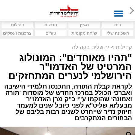
בית
מגזין
חדשות
קהילות
השכונה שלי
שיחה מקומית
טורים
צרכנות ועסקים
קהילות
>
ירושלים בקהילה
"תהיו מאוחדים": המונולוג
המרטיט של האדמו"ר
הירושלמי לנערים המתחזקים
לקראת קבלת התורה, התכנסו תלמידי הישיבה
ואברכי הכולל במרכז החדש של מוסדות 'תורה
ואמונה' שהוקמו ע"י כ"ק מרן האדמו"ר
מבעלזא שליט"א לפני כיובל שנים למעמד
חיזוק נדיר שייחרט לשנים רבות בליבם של
הבחורים המתקרבים