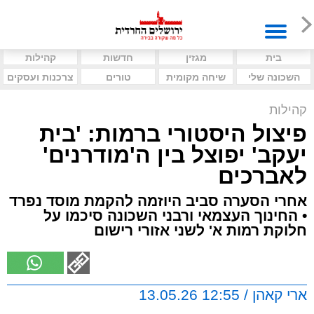
בית
מגזין
חדשות
קהילות
השכונה שלי
שיחה מקומית
טורים
צרכנות ועסקים
קהילות
פיצול היסטורי ברמות: 'בית
יעקב' יפוצל בין ה'מודרנים'
לאברכים
אחרי הסערה סביב היוזמה להקמת מוסד נפרד
• החינוך העצמאי ורבני השכונה סיכמו על
חלוקת רמות א' לשני אזורי רישום
ארי קאהן / 12:55 13.05.26