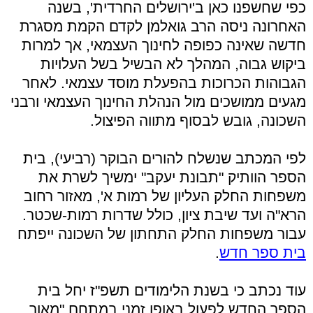
כפי שחשפנו כאן ב'ירושלים החרדית', בשנה
האחרונה ניסה הרב גואלמן לקדם הקמת מסגרת
חדשה שאינה כפופה לחינוך העצמאי, אך למרות
ביקוש גבוה, המהלך לא הבשיל בשל העלויות
הגבוהות הכרוכות בהפעלת מוסד עצמאי. לאחר
מגעים ממושכים מול הנהלת החינוך העצמאי ורבני
השכונה, גובש לבסוף מתווה הפיצול.
לפי המכתב שנשלח להורים הבוקר (רביעי), בית
הספר הוותיק "תבונת יעקב" ימשיך לשרת את
משפחות החלק העליון של רמות א', מאזור רחוב
הרא"ה ועד שיבת ציון, כולל שדרות רמות-שכטר.
עבור משפחות החלק התחתון של השכונה ייפתח
בית ספר חדש
.
עוד נכתב כי בשנת הלימודים תשפ"ז יחל בית
הספר החדש לפעול באופן זמני במתחם "מאור