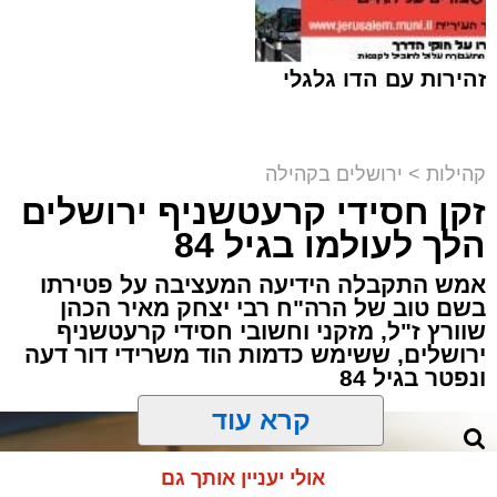
זהירות עם הדו גלגלי
קהילות
>
ירושלים בקהילה
זקן חסידי קרעטשניף ירושלים
הכותל המערבי וההגבלות | shutterstock
הלך לעולמו בגיל 84
מערכת האתר / 19:38 02.08.26
אמש התקבלה הידיעה המעציבה על פטירתו
בשם טוב של הרה"ח רבי יצחק מאיר הכהן
שוורץ ז"ל, מזקני וחשובי חסידי קרעטשניף
ירושלים, ששימש כדמות הוד משרידי דור דעה
ונפטר בגיל 84
תגים:
משטרה
,
הכותל המערבי
,
ירושלים
קרא עוד
מחר, יום שני (3.8.26), בין השעות 17:00