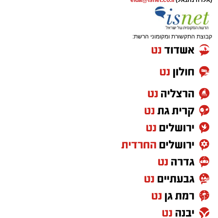
(אלדה נתנאל)
elda@isnet.co.il
קבוצת התקשורת ומקומוני הרשת:
מודעת האבל | מתוך פייסבוק
הלווייתו תצא היום (חמישי) בשעה 12:30 מבית
ההספד הספרדי בהר המנוחות שבגבעת שאול,
שם גם ייטמן.