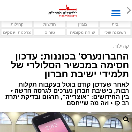
בית
מגזין
חדשות
קהילות
השכונה שלי
שיחה מקומית
טורים
צרכנות ועסקים
קהילות
החברונערס' בכוננות: עדכון
חסימה במכשיר הסלולרי של
תלמידי ישיבת חברון
לאחר שעדכון קודם בוטל בעקבות תקלות
רבות, בישיבת חברון נערכים לגרסה חדשה •
בין החידושים: "אוצרייה", תרגום ובדיקת יתרת
רב קו • וזה מה שייחסם