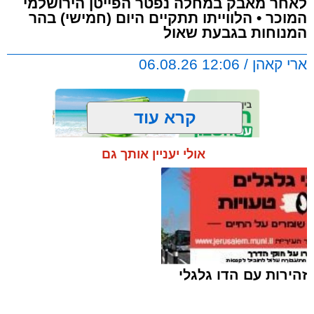
לאחר מאבק במחלה נפטר הפייטן הירושלמי
המוכר • הלווייתו תתקיים היום (חמישי) בהר
המנוחות בגבעת שאול
ארי קאהן / 12:06 06.08.26
קרא עוד
אולי יעניין אותך גם
תגים:
ירושלים
,
הדסה
,
הר המנוחות
,
הלוויה
,
גבעת שאול
,
חדשות ירושלים
,
ירושלים החרדית
,
פייטן
,
הרב רחמים עובדיה
"מלא רחמים":
אבל בעולם הפיוט הירושלמי עם
פטירתו של הפייטן הרב רחמים עובדיה ז"ל, שהלך
זהירות עם הדו גלגלי
לעולמו בבית החולים הדסה לאחר מחלה.
עוד בנושא: