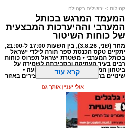
"למות בדרך סבא": הקנאים במחאה בהר
קהילות
>
ירושלים בקהילה
המנוחות
המעמד המרגש בכותל
נטמנה בירושלים לצד בעלה הגאון: בתו של מייסד
המערבי וההיערכות המבצעית
עולם התורה באמריקה
של כוחות השיטור
הותר לפרסום: האם הצעירה מירושלים נהרגה
מחר (שני, 3.8.26), בין השעות 17:00 ל-21:00,
בתאונה הקטלנית באשדוד
יתקיים טקס הכנסת ספר תורה לילדי ישראל
בכותל המערבי • משטרת ישראל תפרוס כוחות
רבים בעיר העתיקה ובסביבתה לשמירה על
ביטחון המשתתפים ולהסדרת התנועה •
שינויים בהסדרי התנועה וחסימות צירים באזור
קרא עוד
אולי יעניין אותך גם