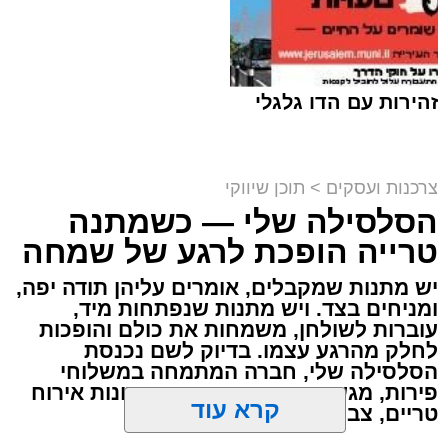
זהירות עם הדו גלגלי
צרכנות ועסקים
>
תוכן שיווקי
מסעדת רובן. יחצ
הסלסילה שלי — כשמתנה
מנהל האתר / 15:45 26.07.26
טרייה הופכת לרגע של שמחה
יש מתנות שמקבלים, אומרים עליהן תודה יפה,
ומניחים בצד. ויש מתנות שנפתחות מיד,
עוברות לשולחן, משמחות את כולם והופכות
לחלק מהרגע עצמו. בדיוק לשם נכנסת
הסלסילה שלי, חברה המתמחה במשלוחי
פירות, מגשי פירות מעוצבים ופתרונות אירוח
תגים:
מסעדת רובן
,
רובן
טריים, צבעוניים ומכובדים.
אכלתם בשר, ועכשיו הכתבה הזאת. אנחנו יודעים