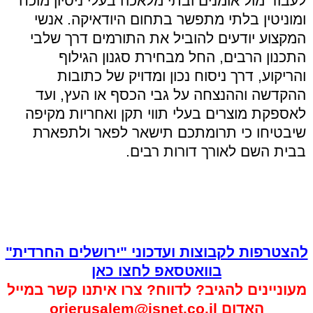
לעבוד מול אומנים ובתי מלאכה בעלי ניסיון מוכח
ומוניטין בלתי מתפשר בתחום היודאיקה. אנשי
המקצוע יודעים להוביל את התורמים דרך שלבי
התכנון הרבים, החל מבחירת סגנון הגילוף
והריקוע, דרך ניסוח נכון ומדויק של כתובות
ההקדשה וההנצחה על גבי הכסף או העץ, ועד
לאספקת מוצרים בעלי תווי תקן ואחריות מקיפה
שיבטיחו כי תרומתכם תישאר לפאר ולתפארת
בבית השם לאורך דורות רבים.
להצטרפות לקבוצות ועדכוני "ירושלים החרדית"
בוואטסאפ לחצו כאן
מעוניינים להגיב? לדווח? צרו איתנו קשר במייל
האדום
orjerusalem@isnet.co.il