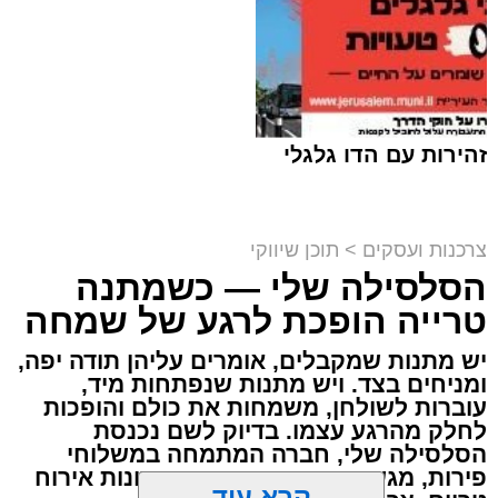
זהירות עם הדו גלגלי
צרכנות ועסקים
>
תוכן שיווקי
מסעדת רובן. יחצ
הסלסילה שלי — כשמתנה
מנהל האתר / 15:45 26.07.26
טרייה הופכת לרגע של שמחה
יש מתנות שמקבלים, אומרים עליהן תודה יפה,
ומניחים בצד. ויש מתנות שנפתחות מיד,
עוברות לשולחן, משמחות את כולם והופכות
לחלק מהרגע עצמו. בדיוק לשם נכנסת
הסלסילה שלי, חברה המתמחה במשלוחי
פירות, מגשי פירות מעוצבים ופתרונות אירוח
תגים:
מסעדת רובן
,
רובן