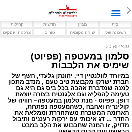
בית
מגזין
חדשות
קהילות
השכונה שלי
שיחה מקומית
טורים
צרכנות ועסקים
פנאי ואוכל
סלמון במעטפה (פפיוט)
שימיס את הלבבות
במיוחד לוולנטיין דיי, יהונתן גלעדי, השף של
חברת ישרקו מקבוצת טיב טעם , מנדב מתכון
למנה שמדברת אהבה בכל ביס גם היא גם
טעימה להפליא וגם אלגנטית בצורה יוצאת
דופן. פפיוט - מנת סלמון במעטפה– חוויה של
קולינריה ואהבה ,כשהמעטפה נפתחת,
הארומה המשכרת משתחררת וממלאת את
החדר ... דג איכותי עם ירקות רעננים ותיבול
מדויק, זו המנה שתכבוש את הלב במבט
הראשון ועם הביס הראשון .