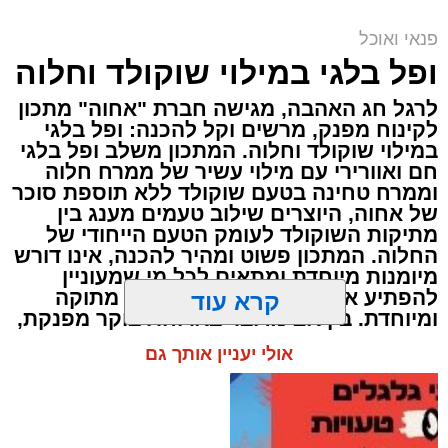
פנאי ואוכל
ai
ופל בלגי במילוי שוקולד וחלוה
אלדה נתנאל / 10:21 07.08.26
לרגל חג האהבה, מגישה חברת "אחוה" מתכון
לקינוח מפנק, מרשים וקל להכנה: ופל בלגי
במילוי שוקולד וחלוה. המתכון משלב ופל בלגי
חם ואוורירי עם מילוי עשיר של ממרח חלוה
וממרח טחינה בטעם שוקולד ללא תוספת סוכר
של אחוה, היוצרים שילוב טעמים מענג בין
תגים:
חביתת ירק
מתיקות השוקולד לעומק הטעם הייחודי של
החלוה. המתכון פשוט ומהיר להכנה, אינו דורש
מיומנות מיוחדת ומתאים לכל מי שמעוניין
מצרכים (ל-2 מנות)
להפתיע את בן או בת הזוג במחווה מתוקה
קרא עוד
4 ביצים
ומיוחדת. בין אם מדובר בארוחת בוקר מפנקת,
קינוח לארוחה רומנטית או פינוק זוגי בסוף
½ פלפל אדום, חתוך לקוביות קטנות
אולי יעניין אותך גם
היום, הוופל הבלגי בטעם שוקולד וחלוה יהפוך
½ פלפל צהוב, חתוך לקוביות קטנות
כל רגע לחגיגה של אהבה. ט"ו באב שמח!
¼ פלפל ירוק, חתוך לקוביות קטנות
½ בצל קטן קצוץ דק (לא חובה)