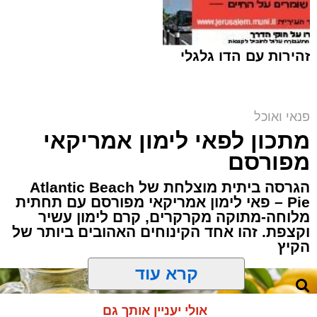
2 כפות פטרוזיליה קצוצה
2 כפות עירית קצוצה
2 כפות גבינה בולגרית מפוררת (לא חובה)
זהירות עם הדו גלגלי
½ כפית פפריקה מתוקה
קורט כורכום (לצבע)
מלח ופלפל שחור לפי הטעם
פנאי ואוכל
כפית חמאה וכפית שמן זית לטיגון
מתכון לפאי לימון אמריקאי
אופן ההכנה
מפורסם
הגרסה ביתית מוצלחת של Atlantic Beach
Pie – פאי לימון אמריקאי מפורסם עם תחתית
מלוחה-מתוקה מקרקרים, קרם לימון עשיר
ופל בלגי במילוי שוקולד וחלוה צילום הדס ניצן
וקצפת. זהו אחד הקינוחים האהובים ביותר של
הקיץ
אלדה נתנאל / 09:09 26.07.26
קרא עוד