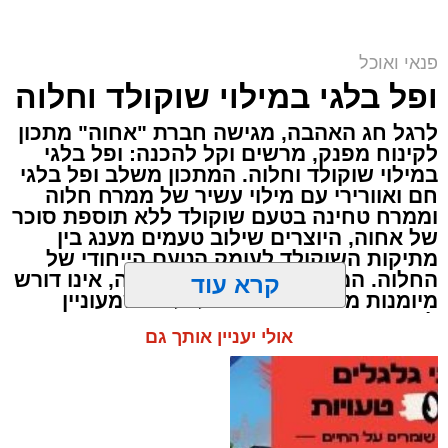
פנאי ואוכל
ai
ופל בלגי במילוי שוקולד וחלוה
אלדה נתנאל / 10:21 07.08.26
לרגל חג האהבה, מגישה חברת "אחוה" מתכון
לקינוח מפנק, מרשים וקל להכנה: ופל בלגי
במילוי שוקולד וחלוה. המתכון משלב ופל בלגי
חם ואוורירי עם מילוי עשיר של ממרח חלוה
וממרח טחינה בטעם שוקולד ללא תוספת סוכר
של אחוה, היוצרים שילוב טעמים מענג בין
תגים:
חביתת ירק
מתיקות השוקולד לעומק הטעם הייחודי של
החלוה. המתכון פשוט ומהיר להכנה, אינו דורש
מיומנות מיוחדת ומתאים לכל מי שמעוניין
מצרכים (ל-2 מנות)
להפתיע את בן או בת הזוג במחווה מתוקה
קרא עוד
4 ביצים
ומיוחדת. בין אם מדובר בארוחת בוקר מפנקת,
קינוח לארוחה רומנטית או פינוק זוגי בסוף
½ פלפל אדום, חתוך לקוביות קטנות
אולי יעניין אותך גם
היום, הוופל הבלגי בטעם שוקולד וחלוה יהפוך
½ פלפל צהוב, חתוך לקוביות קטנות
כל רגע לחגיגה של אהבה. ט"ו באב שמח!
¼ פלפל ירוק, חתוך לקוביות קטנות