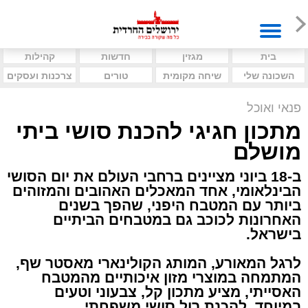
בית
מגזין
חדשות
קהילות
השכונה שלי
שיחה מקומית
טורים
צרכנות ועסקים
פנאי ואוכל
מתכון חגיגי להכנת סושי ביתי
מושלם
ב-18 ביוני מציינים ברחבי העולם את יום הסושי
הבינלאומי, אחד המאכלים האהובים והמזוהים
ביותר עם המטבח היפני, שהפך בשנים
האחרונות לכוכב גם במטבחים הביתיים
בישראל.
לרגל המאורע, המותג הקולינארי מאסטר שף,
המתמחה במוצרי מזון איכותיים מהמטבח
האסייתי, מציע מתכון קל, צבעוני וטעים
במיוחד, להכנת רול סושי משפחתי.