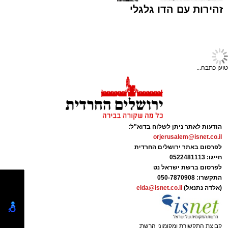
2 כפות עירית קצוצה
2 כפות גבינה בולגרית מפוררת (לא חובה)
זהירות עם הדו גלגלי
½ כפית פפריקה מתוקה
קורט כורכום (לצבע)
מלח ופלפל שחור לפי הטעם
כפית חמאה וכפית שמן זית לטיגון
טוען כתבה...
אופן ההכנה
הודעות לאתר ניתן לשלוח בדוא"ל:
ופל בלגי במילוי שוקולד וחלוה צילום הדס ניצן
orjerusalem@isnet.co.il
לפרסום באתר ירושלים החרדית
אלדה נתנאל / 09:09 26.07.26
חייגו: 0522481113
לפרסום ברשת ישראל נט
התקשרו:
050-7870908
(אלדה נתנאל)
elda@isnet.co.il