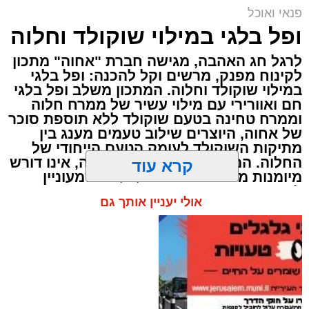
פנאי ואוכל
ai
ופל בלגי במילוי שוקולד וחלוה
אלדה נתנאל / 10:21 07.08.26
לרגל חג האהבה, מגישה חברת "אחוה" מתכון
לקינוח מפנק, מרשים וקל להכנה: ופל בלגי
במילוי שוקולד וחלוה. המתכון משלב ופל בלגי
חם ואוורירי עם מילוי עשיר של ממרח חלוה
וממרח טחינה בטעם שוקולד ללא תוספת סוכר
של אחוה, היוצרים שילוב טעמים מענג בין
תגים:
חביתת ירק
מתיקות השוקולד לעומק הטעם הייחודי של
החלוה. המתכון פשוט ומהיר להכנה, אינו דורש
מיומנות מיוחדת ומתאים לכל מי שמעוניין
מצרכים (ל-2 מנות)
להפתיע את בן או בת הזוג במחווה מתוקה
קרא עוד
4 ביצים
ומיוחדת. בין אם מדובר בארוחת בוקר מפנקת,
קינוח לארוחה רומנטית או פינוק זוגי בסוף
½ פלפל אדום, חתוך לקוביות קטנות
אולי יעניין אותך גם
היום, הוופל הבלגי בטעם שוקולד וחלוה יהפוך
½ פלפל צהוב, חתוך לקוביות קטנות
כל רגע לחגיגה של אהבה. ט"ו באב שמח!
¼ פלפל ירוק, חתוך לקוביות קטנות
½ בצל קטן קצוץ דק (לא חובה)
2 כפות פטרוזיליה קצוצה