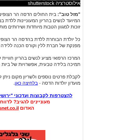
אילוסטרציה shutterstock
"מזל טוב":
בית החולים הדסה הר הצופים 
המיועד לנשים בהריון המעוניינות ללדת ב
זוכות למגוון הטבות מיוחדות ושירותים מות
כל יולדת הבוחרת ללדת בהדסה הר הצופים
מפנקת של חברת ללין וקורס הכנה ללידה 
המרכז הרפואי מציע לנשים בהריון חוויית 
תמיכה בלידה טבעית, אפשרויות של ביות מל
מועדון יולדות הדסה -
בלחיצה כאן
.
להצטרפות לקבוצות ועדכוני "ירוש
מעוניינים להגיב? לדווח
האדום
net.co.il