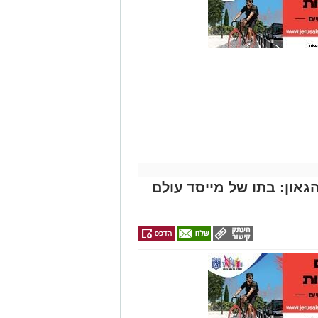
אותך
גם
זהירות עם הדו
גלגלי
און: בתו של מייסד עולם