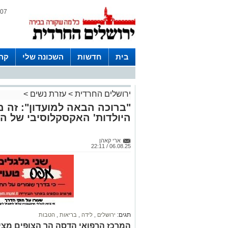
07 אוגוסט 2026 / 17:22
בית
חדשות
השכונה שלי
קהי
חצרות
ירושלים החרדית
>
עזרת נשים
>
"ברוכה הבאה למועדון": זה מ
היולדות' האקסקלוסיבי של ה
ארי קאהן
06.08.25 / 22:11
תגים:
ירושלים
,
לידה
,
בריאות
,
הטבות
המרכז הרפואי הדסה הר הצופים מציע