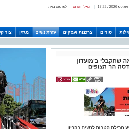
|
המייל האדום
|
לפרסום באתר
לות
טורים
צרכנות ועסקים
עזרת נשים
מגזין
צור ק
ה שתקבלי ב'מועדון
דסה הר הצופים
 חבילת הטבות לנשים בהריון