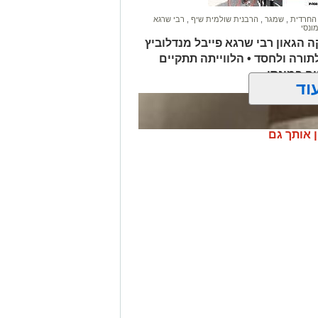
 החרדית
,
שמגר
,
הרבנית שולמית שיף
,
רבי שרגא
ונסי
 הגאון רבי שרגא פייבל מנדלוביץ
ורה ולחסד • הלווייתה תתקיים
יה במונסי
וד
ן אותך גם