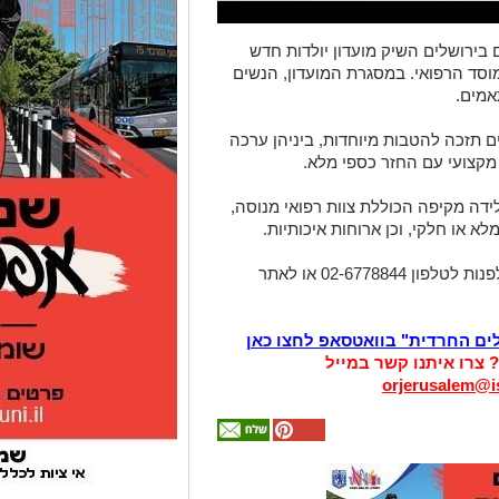
בירושלים השיק מועדון יולדות חדש
מוסד הרפואי. במסגרת המועדון, הנשים
אמים.
 תזכה להטבות מיוחדות, ביניהן ערכה
מקצועי עם החזר כספי מלא.
לידה מקיפה הכוללת צוות רפואי מנוסה,
א או חלקי, וכן ארוחות איכותיות.
לקבלת פרטים נוספים ולשריון מקום ניתן לפנות לטלפון 02-6778844 או לאתר
לים החרדית" בוואטסאפ לחצו כאן
? צרו איתנו קשר במייל
orjerusalem@is
אולי
יעניין