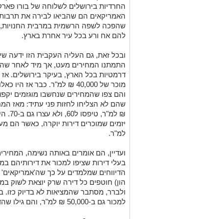
החרדיות בירושלים לשלוחה של בורו פארק.
האמריקאים הם שהביאו לבירה את תרבות
שהפכה לשפה הרשמית במרבית החנויות, ו
להם אח ורע בכל עיר אחרת בארץ.
התמתנו המחירים מעט, אך מיד לאחר שהס
דרמטיות בכל הארץ, בעיקר בירושלים. אז 
מוכר של 40,000 ₪ למ"ר. כבר אז
והם צפו שהמחירים שנחשבו מוגזמים יקפאו
₪ למ"ר
למ"ר.
ועדיין, הם אומרים באותה נשימה, המחיר
הדיווחים שמלמדים על כך שה'אמריקאים' (
הון) חוטפים כל דירה שרק יוצאת לשוק במח
ולברר, מסתבר שהמציאות לא בדיוק כזו. בפ
למכור גם ב-50,000 ₪ למ"ר, והם גילו שהדירות נשארו על המדף, באין דורש.