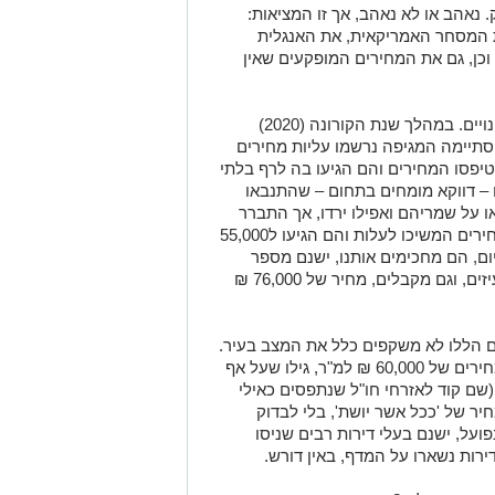
 נאהב או לא נאהב, אך זו המציאות:
 המסחר האמריקאית, את האנגלית
כן, גם את המחירים המופקעים שאין
ובכל זאת, גם העליה העקבית הזו ידעה שינויים. במהלך שנת הקורונה (2020)
תיימה המגיפה נרשמו עליות מחירים
טיפסו המחירים והם הגיעו בה לרף בלתי
 היו כאלו – דווקא מומחים בתחום – שהתנבאו
 על שמריהם ואפילו ירדו, אך התברר
שהם לא הצליחו לחזות פני עתיד: מאז המחירים המשיכו לעלות והם הגיעו ל55,000
, טיפסו ל60, ולא עצרו גם ב-70. היום, הם מחכימים אותנו, ישנם מספר
יזמים שמוכרים דירות יוקרה, כאשר הם מעיזים, וגם מקבלים, מחיר של 76,000 ₪
ים הללו לא משקפים כלל את המצב בעיר.
בעלי דירות שציפו למכור את דירותיהם במחירים של 60,000 ₪ למ"ר, גילו שעל אף
שם קוד לאזרחי חו"ל שנתפסים כאילי
יר של 'ככל אשר יושת', בלי לבדוק
ועל, ישנם בעלי דירות רבים שניסו