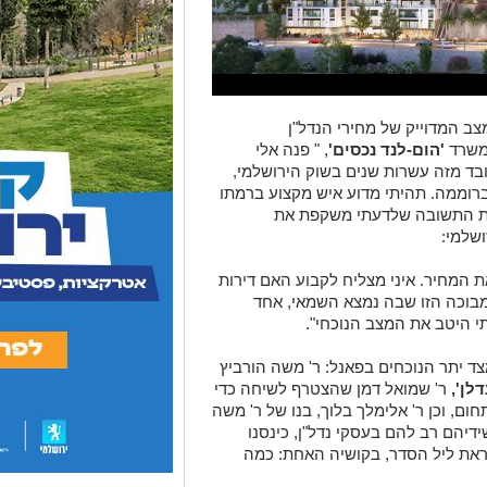
 המדוייק של מחירי הנדל"ן
 משרד
'הום-לנד נכסים'
, " פנה אלי
בד מזה עשרות שנים בשוק הירושלמי,
רוממה. תהיתי מדוע איש מקצוע ברמתו
 את התשובה שלדעתי משקפת את
שלמי:
את המחיר. איני מצליח לקבוע האם דירות
40,000 ₪ למ"ר או ב60,000'. והמבוכה הזו שבה נמצא השמאי, אחד
תי היטב את המצב הנוכחי".
צד יתר הנוכחים בפאנל: ר' משה הורביץ
לן',
ר' שמואל דמן שהצטרף לשיחה כדי
ם, וכן ר' אלימלך בלוך, בנו של ר' משה
ידיהם רב להם בעסקי נדל"ן, כינסנו
את ליל הסדר, בקושיה האחת: כמה