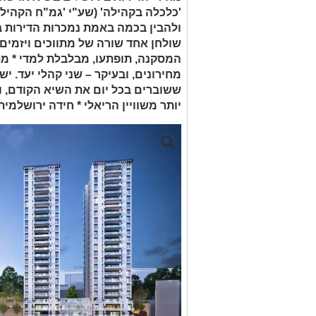
'כלכלה בקהילה' (שע"י 'גמ"ח הקהיל
ולהבין בכמה באמת נמכרות הדירות ב
שולחן אחד שורה של מתווכים ויזמים,
המסקנה, תופתעו, מבלבלת למדי * מת
מחירונים, ובעיקר – שני קהלי יעד. י
ששוברים בכל יום את השיא הקודם, וי
יותר משוויין הריאלי * חידה ירושלמי