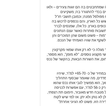
 שמתחבטים בה הם זוגות צעירים – ולאו
ים בכדי להתגורר בה; משקיעים
מפולפל ממנה; וכמובן תושבי חו"ל
וש כל הארץ, והם נכספים לרכוש בה
פים בארץ. כל אלו, שמנסים לברר
שובות סותרות כאשר עצם הנתונים
ות – פשוט משום שהן המוכרים והן
 לשקף את שוויו האמיתי של הנכס.
מגלה כי לא רק אותו שמאי מקרקעין
 מקצוע נוספים. "לא מזמן", הוא מספר,
תחום, את השורות הבאות, בהקשר של נכס
"מוכרים באזור על הנייר בפרויקטים דירות במחיר של כ- 65-70+ למ"ר, שיהיו
יפו שכירות ומדדים, מה שאומר שבסוף התהליך
 לפחות. 'וכאן', הוא ממשיך לגבי אותו נכס שהוא
מנסה למכור, 'יש לכם דירה מוכנה במחיר רק כ-56 למ"ר, עם אפשרות לכניסה
לט כולל מטבח חדש מאובזר, חימום תת רצפתי,
 לא נותן ולא יתן. אז למי שיש לקוח