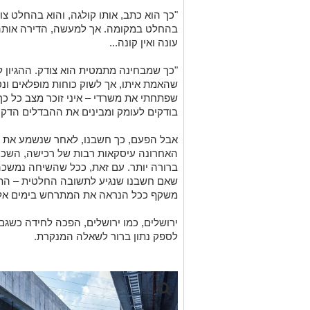
"כך הוא כתב, אותו קולגה, והוא בהחלט צו
בהחלט במקומה. אך למעשה, הדירה אותה ה
עונה ואין קונה...
"כך שמבחינה מתמטית הוא צודק. ההגיון לצ
שהאמת איתו, אך לשוק כוחות מופלאים ונס
שפתחתי את משרדי – איני זוכר מצב כל כך 
בודקים לעומק ומבינים את ההבדלים הדקי
אבל הפעם, כך חשבנו, לאחר שנשמע את ד
האחרונה עיסקאות רבות של רכישה, השכרה
ברורה יותר. עם זאת, ככל שהשיחה נמשכה 
שאם חשבנו שנגיע לתשובה החלטית – התבד
משקף ככל הנראה את המתרחש בימים אלו 
ירושלים, כמו ירושלים, הפכה לחידה כשגם
לספק נתון ברור לשאלה המנקרת.