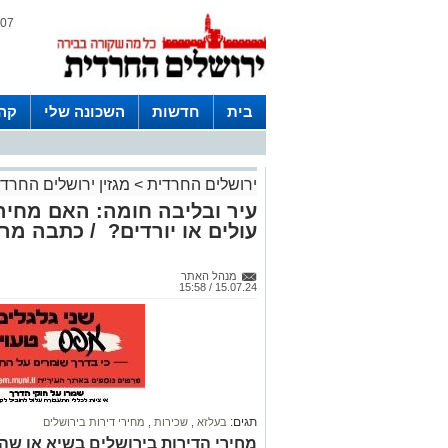
07 אוגוסט 2026 / 11:07
בית
חדשות
השכונה שלי
קהי
חצרות
ירושלים החרדית
>
מגזין ירושלים החרד
עיר ובליבה חומה: האם מחיר
עולים או יורדים? / כתבה מר
מנהל האתר
15.07.24 / 15:58
תגים:
בעלזא
,
שכירות
,
מחירי דירות בירושלים
מחירי הדירות בירושלים בשיא או שה