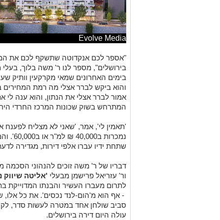
Evolve Media
"אספר לכם אנקדוטה שתשקף לכם את המצב
בירושלים", מספר לנו ר' משה בלוך, בעלי
בימים האחרונים שמאי מקרקעין וותיק שעו
והוא ביקש לברר אצלי מה רמת המחירים ב
אמור לברר אצלי את הנתון, והוא ענה לי
המתרחש בשוק שכונות המרכז החרדי הירו
'תאמין לי', אמר, 'שאני לא מצליח לפענח 
נמכרות ב
שתחת ידיו עברו אלפי דירות, מגדירה לדע
דבריו של ר' משה זוכים להנהוני הסכמה מ
ור' עזריאל פרישמן מבעלי
'אליטה שיווק נד
לתרום מעברו העשיר והבנתו המדוייקת בתחו
- אף הוא מ'הום-לנד נכסים'. את כל אלו, ש
סביב שולחן אחד במטרה לעשות סדר, לקר
עולה היום דירה בירושלים.