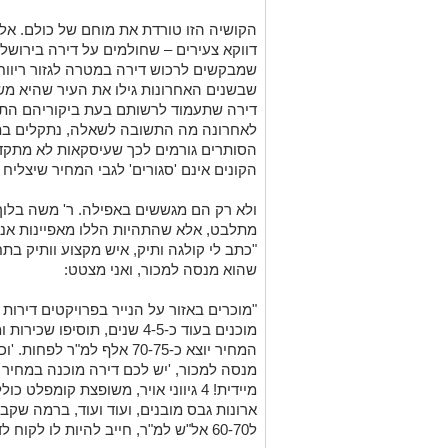
הקושיה הזו טורדת את מוחם של כולם. אלו
דווקא צעירים – שחולמים על דירה בירושל
שמבקשים לרכוש דירה במטרה לגזור ריווח 
שבשנים האחרונות גילו את העיר שהיא מש
דירה שתעמוד לרשותם בעת ביקוריהם התכו
לאחרונה מה התשובה לשאלה, נתקלים בת
הסותרים גורמים לכך שעיסקאות לא מתקדמ
הקונים אינם 'סגורים' לגבי המחיר שיצליח
ולא רק הם מגששים באפילה. ר' משה בלוך 
מתלבט, אלא שהתהיות הללו מאפיינות אנשי
"כתב לי קולגה ותיק, איש מקצוע וותיק ב
שהוא מנסה למכור, ואני מצטט:
מוכנים בעוד כ-4-5 שנים, תוס
המחיר יוצא כ-70-75 אלף למ"ר
מיידית! 4 גיווני אויר, משופצת קומפ
ארונות גבס מובנים, ועוד ועוד, ברמה שקבלן
ל60-70 אל"ש למ"ר, חייב להיות לו לקוח לדירה הזו. פשוט לא הגיוני אחרת!"