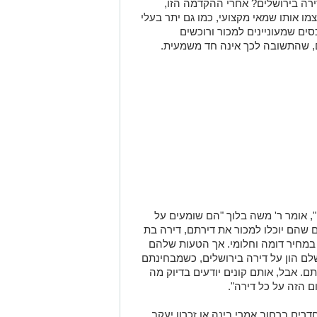
רה בירושלים? אחרי ההקדמה הזו,
ו אותו שמאי מקצועי, כמו גם יתר בעלי
ים שמעוניינים למכור ורוכשים
ים, שהתשובה לכך אינה חד משמעית.
", אומר ר' משה בלוך "הם שומעים על
ם שהם יוכלו למכור את דירתם, דירה בת
במחיר דומה וחלומי. אך הטעות שלהם
לם הון על דירה בירושלים, כשמבחינתם
א ירתיע אותם. אבל, אותם קונים יודעים בדיוק מה
ם הזה על כל דירה".
רים ברחוב אמרי בינה או זכרון יעקב.