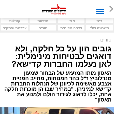
בית
מגזין
חדשות
קהילות
השכונה שלי
שיחה מקומית
טורים
צרכנות ועסקים
טורים
גובים הון על כל חלקה, ולא
דואגים לבטיחות מינימלית:
לאן נעלמו החברות קדישא?
האסון מותו המזעזע של הבחור שמעון
מנדלוביץ ז"ל בהר המנוחות, מחייב הפניית
אצבע מאשימה לכיוונן של הנהלות החברות
קדישא למיניהן. "במחיר שבו הן מוכרות חלקה
אחת, יכלו לדאוג לגידור הולם ולמנוע את
האסון"