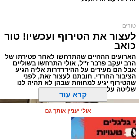
ארוחת הערב. הילדים סיפרו בהתלהבות על מה
שקרה בבית הספר, ביקשו דברים והתווכחו ביניהם
מי ישב ליד אבא. הבית לא היה שקט, אך בין שני
טורים
האנשים שישבו משני צדי השולחן כמעט שלא
לעצור את הטירוף ועכשיו! טור
עברה מילה.
כואב
"תגידי לאבא שמחר צריך לקחת את הילד
הארועים ההזויים שהתרחשו לאחר פטירתו של
הרב יעקב פרבר ז"ל, אולי התרחשו בשוליים
לבדיקה", אמרה האם לבתה.
אבל הם מעידים על ההידרדרות אליה הגיע
הציבור החרדי. חובתנו לעצור זאת, לפני
"אבא, אמא אמרה שמחר צריך לקחת אותי
שהטירוף יגיע למחוזות שבהן לא תהיה לנו
לבדיקה", העבירה הילדה את ההודעה.
שליטה על התוצאות
קרא עוד
אולי יעניין אותך גם