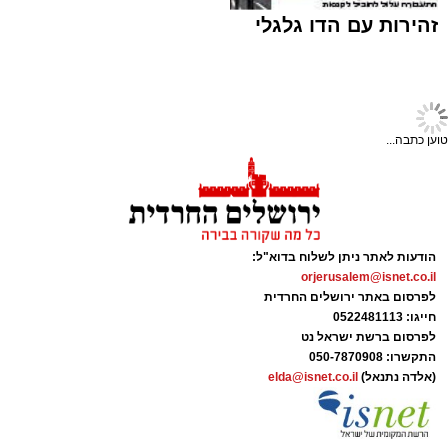
זהירות עם הדו גלגלי
חצרות
כיצד בונים את בית המקדש?
הרב מרדכי שריקי במסר
עוצמתי
הרב מרדכי שרקי בשיחת התעוררות בתשעה
באב ב'בית רמחל'
צילום יהודה וייס
הרב שריקי בתשעה באב. א' מיכאלי
ריקודים עד חצות הלילה:
אלפי חסידים השתתפו
קרא עוד
מנהל האתר / 16:19 24.07.26
בסוף השבוע האחרון בטיש ט"ו באב שערך
האדמו"ר מתולדות יהודה סטיטשין, השוהה מדי
אולי יעניין אותך גם
שנה בחודשי הקיץ בארץ ישראל. המעמד התקיים
באוהל ענק שהוקם ברחבה הגדולה שבחצר סמינר