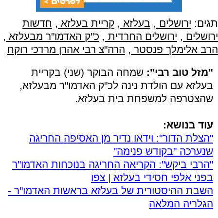
תגים:
ירושלים
,
בעלזא
,
קריית בעלזא
,
חדשות
ירושלים
,
ירושלים החרדית
,
כ"ק האדמו"ר מבעלזא
,
הרב אלימלך פנסטר
,
הרה"צ רבי אהרן מרדכי רוקח
"מזל טוב רבי":
שמחה הבוקר (שני) בקריית
בעלזא עם הולדת נינה לכ"ק האדמו"ר מבעלזא,
שהצטרפה למשפחת בית בעלזא.
עוד בנושא:
"הצלת הדור": וידאו נדיר מן האסיפה החריגה
שנערכה "בקודש פנימה"
"הרבי ביקש": הקריאה החריגה בנוכחות האדמו"ר
בפני אלפי חסידי בעלזא | צפו
השבת ההיסטורית של בעלזא בראשות האדמו"ר -
הגלריה המלאה