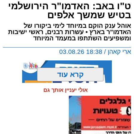
ט"ו באב: האדמו"ר הירושלמי
בטיש שמשך אלפים
אוהל ענק הוקם במיוחד לימי ביקורו של
האדמו"ר בארץ • עשרות רבנים, ראשי ישיבות
ומשפיעים השתתפו במעמד המיוחד
ארי קאהן / 18:38 03.08.26
קרא עוד
אולי יעניין אותך גם
תגים:
ירושלים
,
ט"ו באב
,
הגר"ש אלתר
,
טיש
,
חדשות ירושלים
,
ירושלים החרדית
,
מנחת יצחק
,
תולדות יהודה סטיטשין
,
סמינר לוין