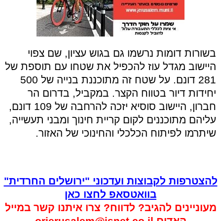
בשורות דומות נרשמו גם בגוש עציון, שם צפוי
היישוב מגדל עוז להכפיל את שטחו עם תוספת של
281 דונם. על שטח זה מתוכננת בנייה של 500
יחידות דיור בטווח הקצר. במקביל, בדרום הר
חברון, היישוב סוסיא יזכה להרחבה של 109 דונם,
עליהם מתוכננים לקום קריית חינוך ומבני תעשייה,
שיתרמו לפיתוח הכלכלי והחינוכי של האזור.
להצטרפות לקבוצות ועדכוני "ירושלים החרדית"
בוואטסאפ לחצו כאן
מעוניינים להגיב? לדווח? צרו איתנו קשר במייל
האדום
orjerusalem@isnet.co.il