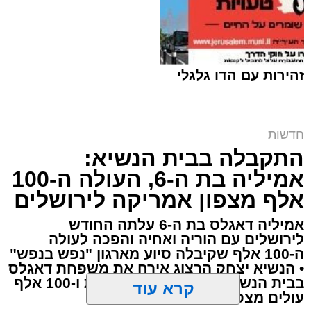
זהירות עם הדו גלגלי
חדשות
התקבלה בבית הנשיא:
זכאים? | אילוסטרציה shutterstock
אמיליה בת ה-6, העולה ה-100
ארי קאהן / 12:07 10.08.26
אלף מצפון אמריקה לירושלים
אמיליה דאגלס בת ה-6 עלתה החודש
לירושלים עם הוריה ואחיה והפכה לעולה
ה-100 אלף שקיבלה סיוע מארגון "נפש בנפש"
• הנשיא יצחק הרצוג אירח את משפחת דאגלס
תגים:
ירושלים
,
ביטוח לאומי
,
ילדים
,
צביקה כהן
,
בבית הנשיא לציון 24 שנות פעילות ו-100 אלף
עולים מצפון אמריקה
משפחות
,
חדשות ירושלים
,
ירושלים החרדית
,