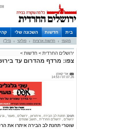
08 אוגוסט 2026 / 00:26
בית
חדשות
השכונה שלי
קהי
מקומי
חדשות ארציות
פוליטי
נדל"ן
חצרות
|
|
|
ירושלים החרדית
>
חדשות
>
צפו: מרדף מהדרום עד בירוש
ארי קאהן
07.07.26 / 14:53
תגים:
תחנת לב הבירה
,
איתוראן
,
ירושלים
,
מעצר
,
גני
ירושלים
,
ירושלים החרדית
,
תושב שטחים
שוטרי תחנת לב הבירה איתרו את הרכ