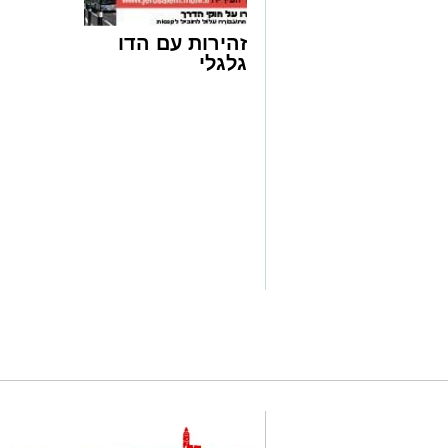
זהירות עם הדו
גלגלי
חרם על תחנת הדלק | אילוסטרציה shutterstock
חשד לגניבת פרטי אשראי ב
תחנת דלק
בשכו
האחרון דיווחו תושבים על לפחות שני מקר
כרטיסי אשראי לאחר שימוש בשירות העצמ
עוד בנושא:
אומץ ותושיה: תושב רמות זיהה את הגנבים
חרם צרכני: תחנות הדלק האלה החלו לחל
על פי החשד, פרטי האשראי צולמו במקום 
רכישות בחנויות במזרח ירושלים.