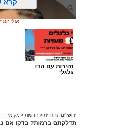
קרא ע
אולי יעניי
זהירות עם הדו
גלגלי
ירושלים החרדית
>
חדשות
>
מקומי
קבוצת זמן אמת
תדלקתם ברמות? בדקו אם נג
אסון בירושלים: הזמר אבישי לוי ז"ל משכ