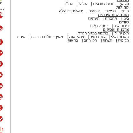
נגנבו, על פי החשד, הסתכמו ביותר
מקומי
חדשות ארציות
פוליטי
נדל"ן
קהילות
קבו
חינוך
בריאות
אירועים
ירושלים בקהילה
התחדשות עירונית
בינוי
תחבורה
תשתיות
ות ולהיזהר בעת השימוש בשירות העצמי
טורים
דיבור ישיר
במת קוראים
צרכנות ועסקים
תוכן שיווקי
צרכנות במגזר החרדי
השכונה שלי
עזרת נשים
פנאי ואוכל
מגזין ירושלים החרדית
שיחה
לים החרדית" בוואטסאפ לחצו כאן
מקומית
חצרות
הקו החם
בריאות
? צרו איתנו קשר במייל
orjerusalem@is