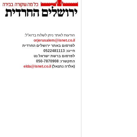
הרכישות שבוצעו באמצעות פרטי האשראי ש
מ-2,000 שקלים.
בעקבות המקרים, הציבור נקרא לגלות ערנ
בתחנת הדלק.
הודעות לאתר ניתן לשלוח בדוא"ל:
להצטרפות לקבוצות ועדכוני "ירוש
orjerusalem@isnet.co.il
לפרסום באתר ירושלים החרדית
מעוניינים להגיב? לדווח
חייגו: 0522481113
האדום
net.co.il
לפרסום ברשת ישראל נט
התקשרו:
050-7870908
(אלדה נתנאל)
elda@isnet.co.il