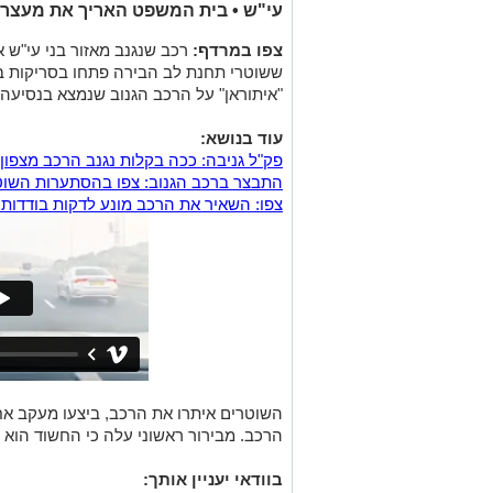
עי"ש • בית המשפט האריך את מעצרו של הח
צפו במרדף:
רכב שנגנב מאזור בני עי"ש א
ששוטרי תחנת לב הבירה פתחו בסריקות 
"איתוראן" על הרכב הגנוב שנמצא בנסיעה.
עוד בנושא:
פק"ל גניבה: ככה בקלות נגנב הרכב מצפון 
התבצר ברכב הגנוב: צפו בהסתערות השוט
צפו: השאיר את הרכב מונע לדקות בודדות 
השוטרים איתרו את הרכב, ביצעו מעקב אח
הרכב. מבירור ראשוני עלה כי החשוד הוא 
בוודאי יעניין אותך: