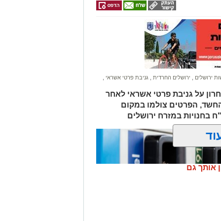
בו וירד לסייע להם בחבילות, אך מסיבה
ות.
ב אנוש והחלו לבצע עליו פעולות
הדסה הר הצופים אולם חרף מאמצי
ת ירושלים
,
ירושלים החרדית
,
גניבת פרטי אשראי
,
חרון על גניבת פרטי אשראי לאחר
החשד, הפרטים צולמו במקום
לים החרדית" בוואטסאפ לחצו כאן
וד
? צרו איתנו קשר במייל
orjerusalem@is
ן אותך גם