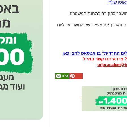
אוטו שלך'"
ד הועבר לחקירה בתחנת המשטרה.
והאריך את מעצרו של החשוד עד ליום
לים החרדית" בוואטסאפ לחצו כאן
? צרו איתנו קשר במייל
orjerusalem@is
אולי
יעניין
אותך
גם
זהירות עם הדו
גלגלי