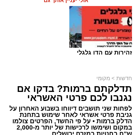
אולי יעניין אותך גם
זהירות עם הדו גלגלי
חדשות
>
מקומי
תדלקתם ברמות? בדקו אם
קבוצת זמן אמת
נגנבו לכם פרטי האשראי
מערכת האתר / 18:52 07.08.26
לפחות שני תושבים דיווחו בשבוע האחרון על
גניבת פרטי אשראי לאחר שימוש בתחנת
הדלק ברמות • על פי החשד, הפרטים צולמו
במקום ושימשו לרכישות של יותר מ-2,000
ש"ח בחנויות במזרח ירושלים