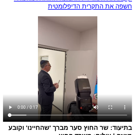
חשפה את התקרית הדיפלומטית
בתיעוד: שר החוץ סער מברך 'שהחיינו' וקובע