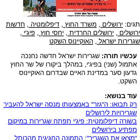
תגים:
ירושלים
,
משרד החוץ
,
דיפלומטיה
,
חדשות
ירושלים
,
ירושלים החרדית
,
יחסי חוץ
,
פיג'י
,
שגרירות ישראל
,
האוקיינוס השקט
עכשיו תורה:
שגרירות ישראל חדשה נחנכה
אתמול (שני) בפיג'י, במהלך ביקורו של שר החוץ
גדעון סער במדינת האיים שבדרום האוקיינוס
השקט.
עוד בנושא:
רק תבואו: ה"גזר" באמצעותו מנסה ישראל להעביר
שגרירויות לירושלים
בשורה דיפלומטית: פיג'י תפתח שגרירות במיקום
מפתיע בירושלים
"מִצְאוּ את השגריר": התמונה החגיגית מהכותל