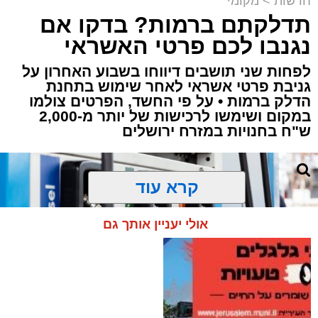
חדשות
>
מקומי
תדלקתם ברמות? בדקו אם
קבוצת זמן אמת
נגנבו לכם פרטי האשראי
מערכת האתר / 18:52 07.08.26
לפחות שני תושבים דיווחו בשבוע האחרון על
גניבת פרטי אשראי לאחר שימוש בתחנת
הדלק ברמות • על פי החשד, הפרטים צולמו
במקום ושימשו לרכישות של יותר מ-2,000
ש"ח בחנויות במזרח ירושלים
תגים:
ירושלים
,
תאונה
,
זמר
,
אחים ננעלו ברכב
קרא עוד
אסון בירושלים: הזמר אבישי לוי ז"ל משכונת רמת
שלמה נהרג בתאונה קשה ברח' אדוניהו הכהן
אולי יעניין אותך גם
בירושלים.
על פי עדי ראיה, הנפטר הוריד נוסעים מרכבו וירד
לסייע להם בחבילות, אך מסיבה שאינה ברורה
הרכב הידרדר ומחץ אותו למוות.