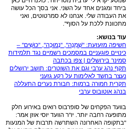
שנוסע יקרא לי 'ערביה מסריחה'. כולנו חיים כאן
ביחד ומגנים אחד על השני. אני בסך הכל עושה
את העבודה שלי. אנחנו לא סמרטוטים, ואני
מתכוונת ללכת על הסוף".
עוד בנושא:
חשיפה מזעזעת: "שְׁמֵנָה", "נְמוּכָה", "כּוּשִׁים" –
כינויים פוגעניים במסמכים רשמיים נגד תלמידות
סמינר בירושלים | צפו בכתבה
תקף נהג ערבי וגם את השוטרים: תושב ירושלים
נעצר בחשד לאלימות על רקע גזעני
תקרית חמורה ברמות: חבורת נערים התעללה
בנהג אוטובוס ערבי
בוועד הפקחים של סופרבוס רואים באירוע חלק
מתופעה רחבה יותר. יו"ר הוועד יוסי אוזן אמר:
"בתקופה האחרונה השתרשה תרבות של המנעות