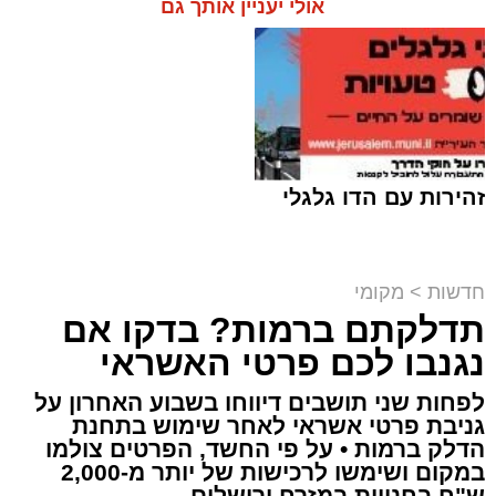
אולי יעניין אותך גם
זהירות עם הדו גלגלי
חדשות
>
מקומי
תדלקתם ברמות? בדקו אם
קבוצת זמן אמת
נגנבו לכם פרטי האשראי
מערכת האתר / 18:52 07.08.26
לפחות שני תושבים דיווחו בשבוע האחרון על
גניבת פרטי אשראי לאחר שימוש בתחנת
הדלק ברמות • על פי החשד, הפרטים צולמו
במקום ושימשו לרכישות של יותר מ-2,000
ש"ח בחנויות במזרח ירושלים