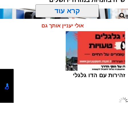
תגים:
ירושלים
,
תאונה
,
זמר
,
אחים ננעלו ברכב
קרא עוד
אסון בירושלים: הזמר אבישי לוי ז"ל משכונת רמת
אולי יעניין אותך גם
שלמה נהרג בתאונה קשה ברח' אדוניהו הכהן
בירושלים.
על פי עדי ראיה, הנפטר הוריד נוסעים מרכבו וירד
לסייע להם בחבילות, אך מסיבה שאינה ברורה
הרכב הידרדר ומחץ אותו למוות.
זהירות עם הדו גלגלי
כוחות הצלה שהגיעו למקום מצאו אותו במצב אנוש
והחלו לבצע עליו פעולות החייאה. במקביל הוא
פונה לבית החולים הדסה הר הצופים אולם חרף
מאמצי ההצלה ולדאבון לב המשפחה הוא נפטר.
טוען כתבה...
חרם על תחנת הדלק | אילוסטרציה shutterstock
ארי קאהן / 10:09 07.08.26