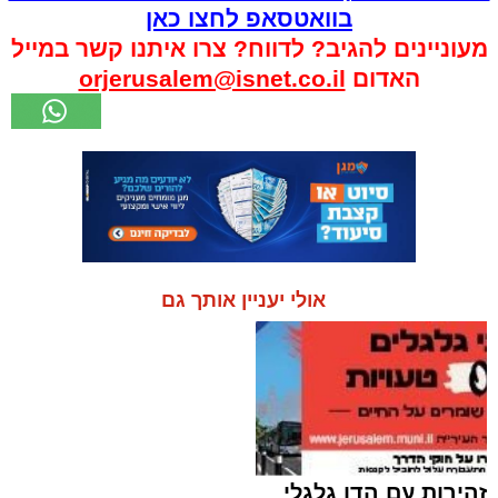
בוואטסאפ לחצו כאן
מעוניינים להגיב? לדווח? צרו איתנו קשר במייל
האדום
orjerusalem@isnet.co.il
אולי יעניין אותך גם
זהירות עם הדו גלגלי