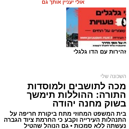
אולי יעניין אותך גם
זהירות עם הדו גלגלי
מבנה מעון היום העירוני במורדות ארנונה (צילום
השכונה שלי
הדמיה: V5)
מכה לתושבים ולמוסדות
ארי קאהן / 08:40 04.08.26
התורה: ההוללות תימשך
בשוק מחנה יהודה
בית המשפט המחוזי מתח ביקורת חריפה על
התנהלות העירייה וקבע כי החרמת ציוד הגברה
נעשתה ללא סמכות • גם הנוהל שהטיל