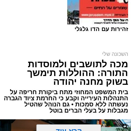
זהירות עם הדו גלגלי
מבנה מעון היום העירוני במורדות ארנונה (צילום
השכונה שלי
הדמיה: V5)
מכה לתושבים ולמוסדות
ארי קאהן / 08:40 04.08.26
התורה: ההוללות תימשך
בשוק מחנה יהודה
בית המשפט המחוזי מתח ביקורת חריפה על
התנהלות העירייה וקבע כי החרמת ציוד הגברה
נעשתה ללא סמכות • גם הנוהל שהטיל
תגים:
עיריית ירושלים
,
ירושלים
,
משה ליאון
,
מגבלות על בעלי הברים בוטל
מורדות ארנונה
,
לביא
,
מעון יום
,
חדשות ירושלים
,
ירושלים החרדית
,
ברק לוי
קרא עוד